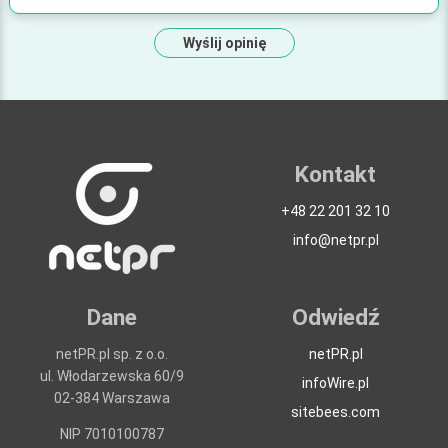
Wyślij opinię
Kontakt
+48 22 201 32 10
info@netpr.pl
Dane
Odwiedź
netPR.pl sp. z o.o.
netPR.pl
ul. Włodarzewska 60/9
infoWire.pl
02-384 Warszawa
sitebees.com
NIP 7010100787