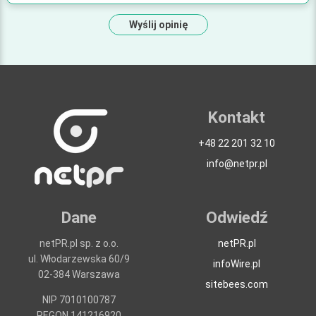
Wyślij opinię
Kontakt
+48 22 201 32 10
info@netpr.pl
Dane
Odwiedź
netPR.pl sp. z o.o.
netPR.pl
ul. Włodarzewska 60/9
infoWire.pl
02-384 Warszawa
sitebees.com
NIP 7010100787
REGON 141216920