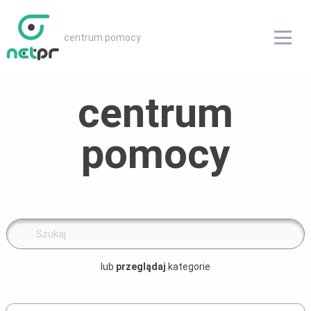
centrum pomocy
centrum pomocy
centrum
pomocy
Instrukcje obsługi
Słownik
FAQ
Wersje oprogramowania
lub
przeglądaj
kategorie
odwiedź netPR.pl