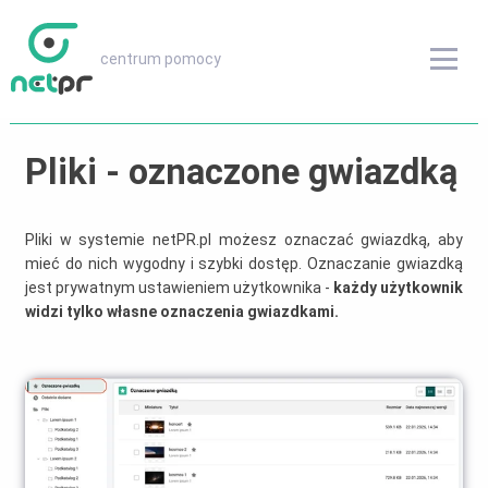
centrum pomocy
centrum pomocy
Przeglądaj inne treści
Pliki - oznaczone gwiazdką
FAQ
Pliki w systemie netPR.pl możesz oznaczać gwiazdką, aby
mieć do nich wygodny i szybki dostęp. Oznaczanie gwiazdką
Instrukcje obsługi
jest prywatnym ustawieniem użytkownika -
każdy użytkownik
widzi tylko własne oznaczenia gwiazdkami.
Słownik
Wersje oprogramowania
odwiedź netPR.pl