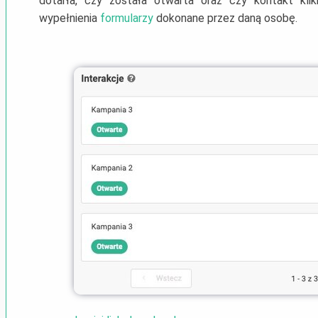
dotarła, czy została otwarta oraz czy kontakt klik
wypełnienia
formularzy
dokonane przez daną osobę.