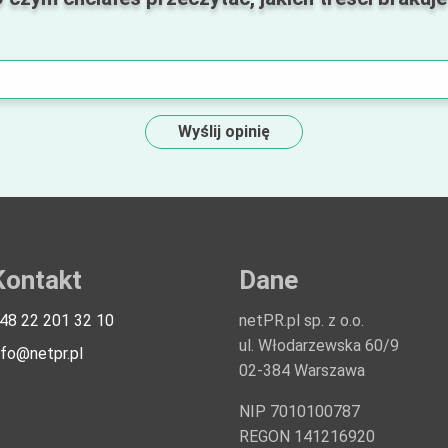
Wyślij opinię
Kontakt
Dane
48 22 201 32 10
netPR.pl sp. z o.o.
ul. Włodarzewska 60/9
nfo@netpr.pl
02-384 Warszawa
NIP 7010100787
REGON 141216920