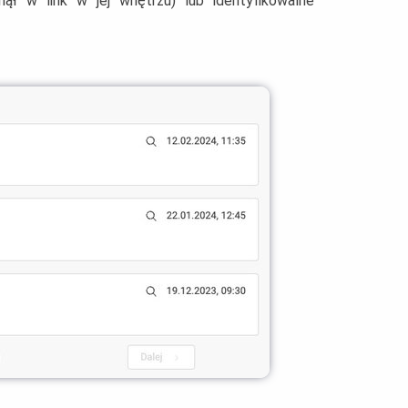
nął w link w jej wnętrzu) lub identyfikowalne