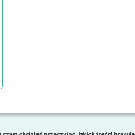
 czym chciałeś przeczytać, jakich treści brakuj