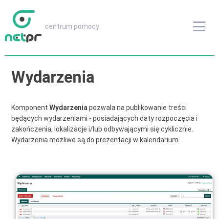
centrum pomocy
centrum pomocy
Przeglądaj inne treści
Wydarzenia
Instrukcje obsługi
Komponent
Wydarzenia
pozwala na publikowanie treści
będących wydarzeniami - posiadających daty rozpoczęcia i
Słownik
zakończenia, lokalizacje i/lub odbywającymi się cyklicznie.
Wydarzenia możliwe są do prezentacji w kalendarium.
FAQ
Wersje oprogramowania
odwiedź netPR.pl