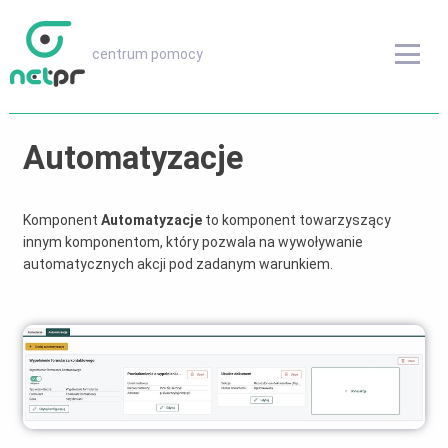
centrum pomocy
centrum pomocy
Przeglądaj inne treści
Automatyzacje
FAQ
Komponent
Automatyzacje
to komponent towarzyszący
innym komponentom, który pozwala na wywoływanie
Instrukcje obsługi
automatycznych akcji pod zadanym warunkiem.
Słownik
Wersje oprogramowania
odwiedź netPR.pl