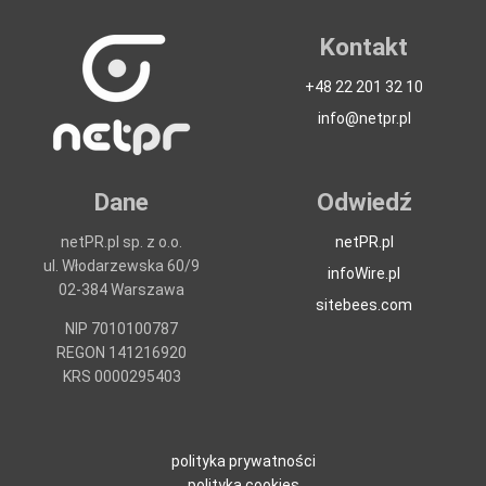
Kontakt
+48 22 201 32 10
info@netpr.pl
Dane
Odwiedź
netPR.pl sp. z o.o.
netPR.pl
ul. Włodarzewska 60/9
infoWire.pl
02-384 Warszawa
sitebees.com
NIP 7010100787
REGON 141216920
KRS 0000295403
polityka prywatności
polityka cookies